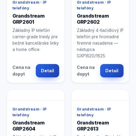
Grandstream · IP
Grandstream · IP
telefóny
telefóny
Grandstream
Grandstream
GRP2601
GRP2602
Základný IP telefón
Základný 4-tlačidlový IP
carrier-grade triedy pre
telefón pre hromadné
bežné kancelárske linky
firemné nasadenia —
a home office.
nástupca
GXP1620/1625.
Cena na
Cena na
Detail
Detail
dopyt
dopyt
Grandstream · IP
Grandstream · IP
telefóny
telefóny
Grandstream
Grandstream
GRP2604
GRP2613