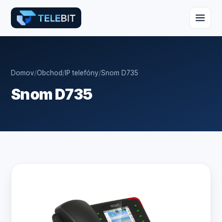
Domov
/
Obchod
/
IP telefóny
/
Snom D735
Snom D735