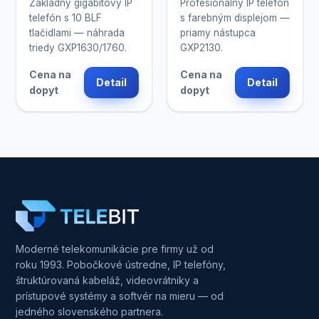
Základný gigabitový IP
Profesionálny IP telefón
telefón s 10 BLF
s farebným displejom —
tlačidlami — náhrada
priamy nástupca
triedy GXP1630/1760.
GXP2130.
Cena na
Cena na
Detail
Detail
dopyt
dopyt
Moderné telekomunikácie pre firmy už od
roku 1993. Pobočkové ústredne, IP telefóny,
štruktúrovaná kabeláž, videovrátniky a
prístupové systémy a softvér na mieru — od
jedného slovenského partnera.