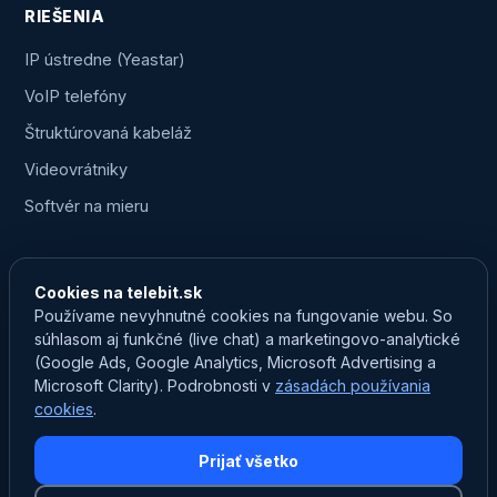
RIEŠENIA
IP ústredne (Yeastar)
VoIP telefóny
Štruktúrovaná kabeláž
Videovrátniky
Softvér na mieru
KONTAKT
Cookies na telebit.sk
0903 750 825
Používame nevyhnutné cookies na fungovanie webu. So
súhlasom aj funkčné (live chat) a marketingovo-analytické
marketing@telebit.sk
(Google Ads, Google Analytics, Microsoft Advertising a
Prevádzka: Na Záhumní 259/14B, Nededza
Microsoft Clarity). Podrobnosti v
zásadách používania
cookies
.
24/7 zákaznícky servis
Prijať všetko