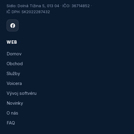
Sídlo: Dolná Tižina 5, 013 04 · IČO: 36714852 ·
IČ DPH: SK2022287432
WEB
Domov
Obchod
Služby
Voicera
Vývoj softvéru
Novinky
O nás
FAQ