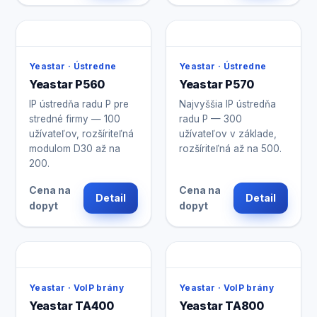
Yeastar · Ústredne
Yeastar · Ústredne
Yeastar P560
Yeastar P570
IP ústredňa radu P pre
Najvyššia IP ústredňa
stredné firmy — 100
radu P — 300
užívateľov, rozšíriteľná
užívateľov v základe,
modulom D30 až na
rozšíriteľná až na 500.
200.
Cena na
Cena na
Detail
Detail
dopyt
dopyt
Yeastar · VoIP brány
Yeastar · VoIP brány
Yeastar TA400
Yeastar TA800