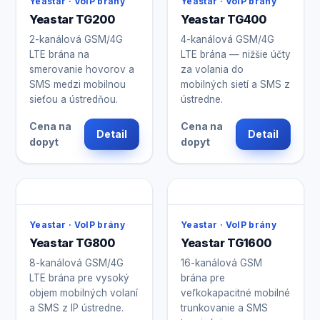
Yeastar · VoIP brány
Yeastar · VoIP brány
Yeastar TG200
Yeastar TG400
2-kanálová GSM/4G
4-kanálová GSM/4G
LTE brána na
LTE brána — nižšie účty
smerovanie hovorov a
za volania do
SMS medzi mobilnou
mobilných sietí a SMS z
sieťou a ústredňou.
ústredne.
Cena na
Cena na
Detail
Detail
dopyt
dopyt
Yeastar · VoIP brány
Yeastar · VoIP brány
Yeastar TG800
Yeastar TG1600
8-kanálová GSM/4G
16-kanálová GSM
LTE brána pre vysoký
brána pre
objem mobilných volaní
veľkokapacitné mobilné
a SMS z IP ústredne.
trunkovanie a SMS