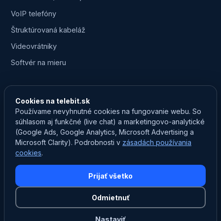
VoIP telefóny
Štruktúrovaná kabeláž
Videovrátniky
Softvér na mieru
KONTAKT
Cookies na telebit.sk
0903 750 825
Používame nevyhnutné cookies na fungovanie webu. So
súhlasom aj funkčné (live chat) a marketingovo-analytické
marketing@telebit.sk
(Google Ads, Google Analytics, Microsoft Advertising a
Prevádzka: Na Záhumní 259/14B, Nededza
Microsoft Clarity). Podrobnosti v
zásadách používania
cookies
.
24/7 zákaznícky servis
Prijať všetko
Odmietnuť
©
2026
TELEBIT. Všetky práva vyhradené. ·
Ochrana
osobných údajov
·
Nastavenia cookies
Nastaviť