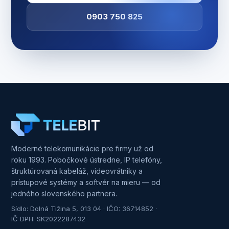
0903 750 825
Moderné telekomunikácie pre firmy už od
roku 1993. Pobočkové ústredne, IP telefóny,
štruktúrovaná kabeláž, videovrátniky a
prístupové systémy a softvér na mieru — od
jedného slovenského partnera.
Sídlo: Dolná Tižina 5, 013 04 · IČO: 36714852 ·
IČ DPH: SK2022287432