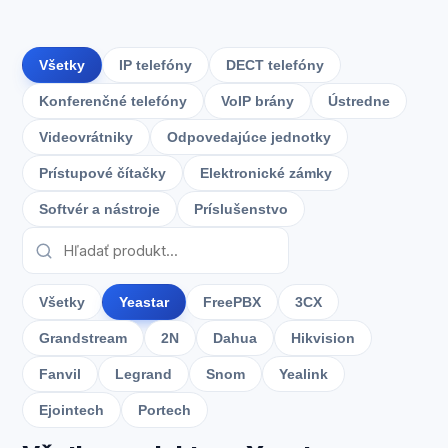
Všetky
IP telefóny
DECT telefóny
Konferenčné telefóny
VoIP brány
Ústredne
Videovrátniky
Odpovedajúce jednotky
Prístupové čítačky
Elektronické zámky
Softvér a nástroje
Príslušenstvo
Všetky
Yeastar
FreePBX
3CX
Grandstream
2N
Dahua
Hikvision
Fanvil
Legrand
Snom
Yealink
Ejointech
Portech