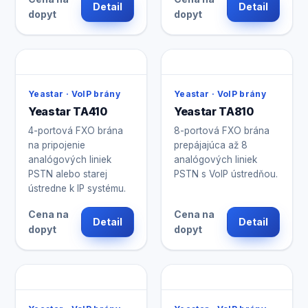
Detail
Detail
dopyt
dopyt
Yeastar · VoIP brány
Yeastar · VoIP brány
Yeastar TA410
Yeastar TA810
4-portová FXO brána
8-portová FXO brána
na pripojenie
prepájajúca až 8
analógových liniek
analógových liniek
PSTN alebo starej
PSTN s VoIP ústredňou.
ústredne k IP systému.
Cena na
Cena na
Detail
Detail
dopyt
dopyt