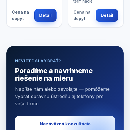
terminácie.
Cena na
Cena na
Detail
Detail
dopyt
dopyt
NEVIETE SI VYBRAŤ?
Poradíme a navrhneme
riešenie na mieru
Napíšte nám alebo zavolajte — pomôžeme
vybrať správnu ústredňu aj telefóny pre
vašu firmu.
Nezáväzná konzultácia