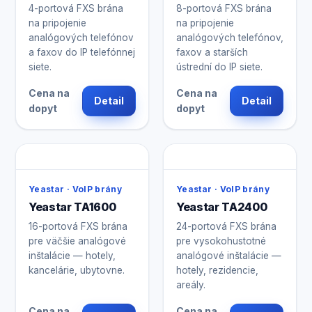
4-portová FXS brána
8-portová FXS brána
na pripojenie
na pripojenie
analógových telefónov
analógových telefónov,
a faxov do IP telefónnej
faxov a starších
siete.
ústrední do IP siete.
Cena na
Cena na
Detail
Detail
dopyt
dopyt
Yeastar · VoIP brány
Yeastar · VoIP brány
Yeastar TA1600
Yeastar TA2400
16-portová FXS brána
24-portová FXS brána
pre väčšie analógové
pre vysokohustotné
inštalácie — hotely,
analógové inštalácie —
kancelárie, ubytovne.
hotely, rezidencie,
areály.
Cena na
Cena na