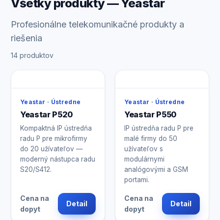
Všetky produkty — Yeastar
Profesionálne telekomunikačné produkty a
riešenia
14 produktov
Yeastar · Ústredne
Yeastar · Ústredne
Yeastar P520
Yeastar P550
Kompaktná IP ústredňa
IP ústredňa radu P pre
radu P pre mikrofirmy
malé firmy do 50
do 20 užívateľov —
užívateľov s
moderný nástupca radu
modulárnymi
S20/S412.
analógovými a GSM
portami.
Cena na
Cena na
Detail
Detail
dopyt
dopyt