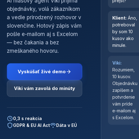
AI hlasový agent Viki prijíma
prejsť?
objednávky, volá zákazníkom
a vedie prirodzený rozhovor v
Klient:
Áno,
potreboval
slovenčine. Hotový zápis vám
by som 10
pošle e-mailom aj s Excelom
kusov ako
— bez čakania a bez
minule.
zmeškaného hovoru.
Viki:
Rozumiem,
Vyskúšať živé demo
10 kusov.
Objednávku
Viki vám zavolá do minúty
zapíšem a
potvrdenie
vám príde
e-mailom aj
s Excelom.
0,3 s reakcia
GDPR & EU AI Act
Dáta v EÚ
Objednávka
spracovaná ·