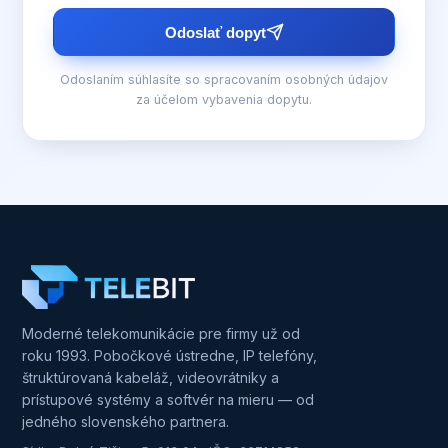
Odoslať dopyt
Odoslaním súhlasíte so
spracovaním osobných údajov
za účelom vybavenia dopytu.
Moderné telekomunikácie pre firmy už od
roku 1993. Pobočkové ústredne, IP telefóny,
štruktúrovaná kabeláž, videovrátniky a
prístupové systémy a softvér na mieru — od
jedného slovenského partnera.