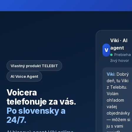
Viki · AI
agent
V
Prebieha
živý hovor
Vlastný produkt TELEBIT
Viki:
Dobrý
AI Voice Agent
deň, tu Viki
z Telebitu.
Voicera
Volám
telefonuje za vás.
ohľadom
vašej
Po slovensky a
objednávky
24/7.
— môžem si
ju s vami