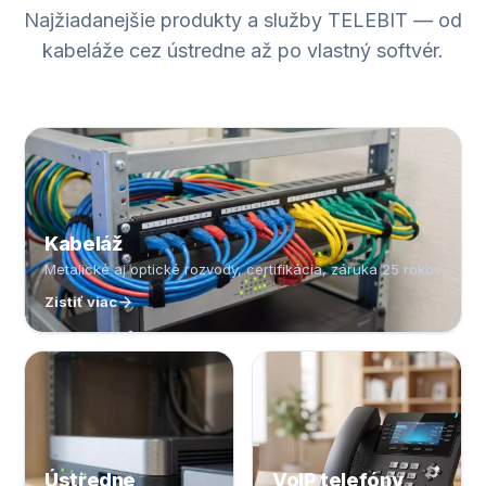
Najžiadanejšie produkty a služby TELEBIT — od
kabeláže cez ústredne až po vlastný softvér.
Kabeláž
Metalické aj optické rozvody, certifikácia, záruka 25 rokov
Zistiť viac
Ústredne
VoIP telefóny