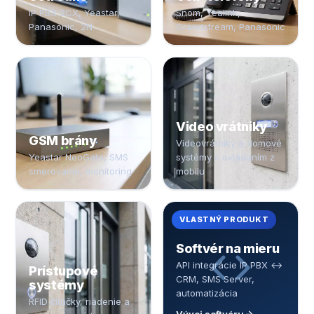
IP PBX 3CX, Yeastar,
Snom, Yealink,
Panasonic, 2N
Grandstream, Panasonic
Video vrátniky
GSM brány
Videovrátniky a domové
Yeastar NeoGate, SMS
systémy s ovládaním z
smerovanie, monitoring
mobilu
VLASTNÝ PRODUKT
Softvér na mieru
API integrácie IP PBX ↔
Prístupové
CRM, SMS Server,
systémy
automatizácia
RFID čítačky, riadenie a