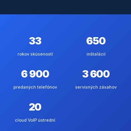
33
650
rokov skúseností
inštalácií
6 900
3 600
predaných telefónov
servisných zásahov
20
cloud VoIP ústrední