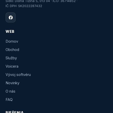
Sídlo: Dolná Tižina 5, 013 04 · IČO: 36714852 ·
IČ DPH: SK2022287432
WEB
Domov
Obchod
Služby
Voicera
Vývoj softvéru
Novinky
O nás
FAQ
RIEŠENIA