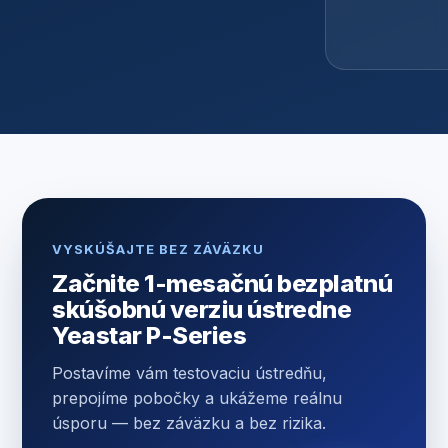
e-mail
odoslaný
VYSKÚŠAJTE BEZ ZÁVÄZKU
Začnite 1-mesačnú bezplatnú
skúšobnú verziu ústredne
Yeastar P-Series
Postavíme vám testovaciu ústredňu,
prepojíme pobočky a ukážeme reálnu
úsporu — bez záväzku a bez rizika.