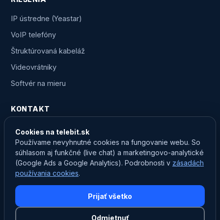
IP ústredne (Yeastar)
VoIP telefóny
Štruktúrovaná kabeláž
Videovrátniky
Softvér na mieru
KONTAKT
0903 750 825
Cookies na telebit.sk
Používame nevyhnutné cookies na fungovanie webu. So
marketing@telebit.sk
súhlasom aj funkčné (live chat) a marketingovo-analytické
Prevádzka: Na Záhumní 259/14B, Nededza
(Google Ads a Google Analytics). Podrobnosti v
zásadách
používania cookies
.
24/7 zákaznícky servis
Prijať všetko
Odmietnuť
©
2026
TELEBIT. Všetky práva vyhradené. ·
Ochrana