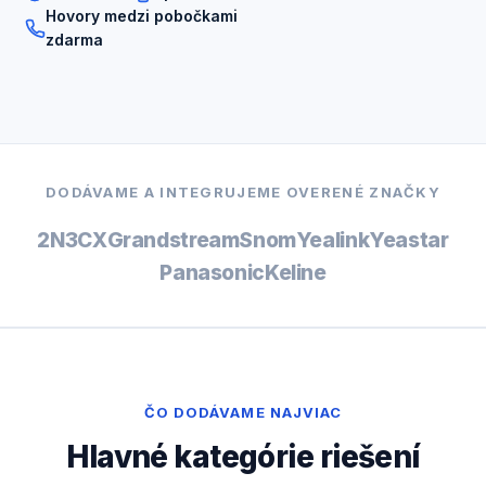
Hovory medzi pobočkami
zdarma
DODÁVAME A INTEGRUJEME OVERENÉ ZNAČKY
2N
3CX
Grandstream
Snom
Yealink
Yeastar
Panasonic
Keline
ČO DODÁVAME NAJVIAC
Hlavné kategórie riešení