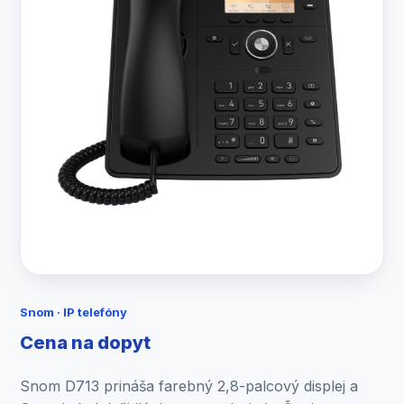
Snom · IP telefóny
Cena na dopyt
Snom D713 prináša farebný 2,8-palcový displej a