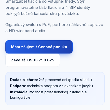
SmartLabel tlačidlá do vstupnej triedy. Štyri
programovateľné LED tlačidlá a 4 SIP identity
pokryjú bežnú kancelársku prevádzku.
Gigabitový switch s PoE, port pre náhlavnú súpravu
a HD wideband audio.
Mám záujem / Cenová ponuka
Zavolať: 0903 750 825
Dodacia lehota:
2–3 pracovné dni (podľa skladu)
Podpora:
technická podpora v slovenskom jazyku
Inštalácia:
možnosť profesionálnej inštalácie a
konfigurácie