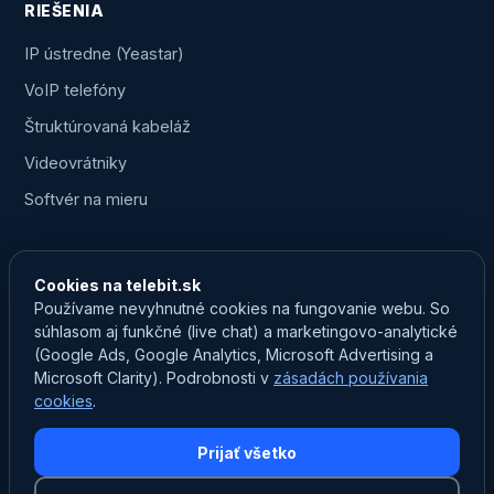
RIEŠENIA
IP ústredne (Yeastar)
VoIP telefóny
Štruktúrovaná kabeláž
Videovrátniky
Softvér na mieru
KONTAKT
Cookies na telebit.sk
0903 750 825
Používame nevyhnutné cookies na fungovanie webu. So
súhlasom aj funkčné (live chat) a marketingovo-analytické
marketing@telebit.sk
(Google Ads, Google Analytics, Microsoft Advertising a
Prevádzka: Na Záhumní 259/14B, Nededza
Microsoft Clarity). Podrobnosti v
zásadách používania
cookies
.
24/7 zákaznícky servis
Prijať všetko