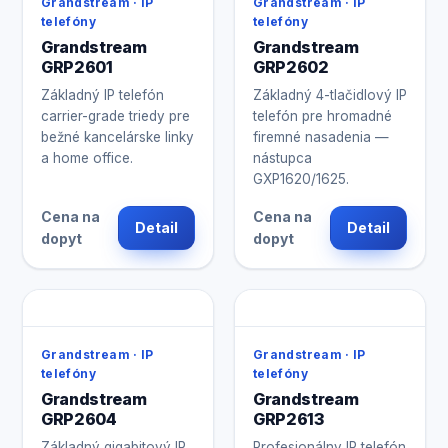
Grandstream · IP
Grandstream · IP
telefóny
telefóny
Grandstream
Grandstream
GRP2601
GRP2602
Základný IP telefón
Základný 4-tlačidlový IP
carrier-grade triedy pre
telefón pre hromadné
bežné kancelárske linky
firemné nasadenia —
a home office.
nástupca
GXP1620/1625.
Cena na
Cena na
Detail
Detail
dopyt
dopyt
Grandstream · IP
Grandstream · IP
telefóny
telefóny
Grandstream
Grandstream
GRP2604
GRP2613
Základný gigabitový IP
Profesionálny IP telefón