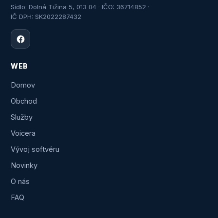
Sídlo: Dolná Tižina 5, 013 04 · IČO: 36714852 ·
IČ DPH: SK2022287432
WEB
Domov
Obchod
Služby
Voicera
Vývoj softvéru
Novinky
O nás
FAQ