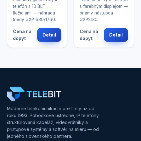
telefón s 10 BLF
s farebným displejom —
tlačidlami — náhrada
priamy nástupca
triedy GXP1630/1760.
GXP2130.
Cena na
Cena na
Detail
Detail
dopyt
dopyt
Moderné telekomunikácie pre firmy už od
roku 1993. Pobočkové ústredne, IP telefóny,
štruktúrovaná kabeláž, videovrátniky a
prístupové systémy a softvér na mieru — od
jedného slovenského partnera.