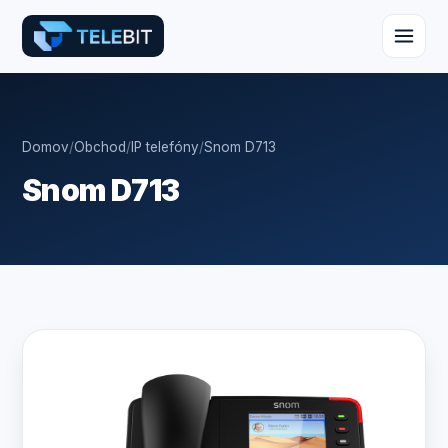
Domov
/
Obchod
/
IP telefóny
/
Snom D713
Snom D713