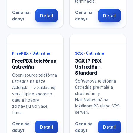
terminácie.
Cena na
Cena na
Detail
Detail
dopyt
dopyt
FreePBX · Ústredne
3CX · Ústredne
FreePBX telefónna
3CX IP PBX
ústredňa
Ústredňa -
Standard
Open-source telefónna
Softvérová telefónna
ústredňa na báze
ústredňa pre malé a
Asterisk — v základnej
stredné firmy.
verzii úplne zadarmo,
Nainštalovaná na
dáta a hovory
lokálnom PC alebo VPS
zostávajú vo vašej
serveri.
firme.
Cena na
Cena na
Detail
Detail
dopyt
dopyt