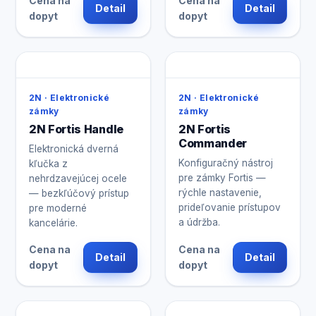
Cena na
Cena na
Detail
Detail
dopyt
dopyt
2N · Elektronické
2N · Elektronické
zámky
zámky
2N Fortis Handle
2N Fortis
Commander
Elektronická dverná
Konfiguračný nástroj
kľučka z
pre zámky Fortis —
nehrdzavejúcej ocele
rýchle nastavenie,
— bezkľúčový prístup
prideľovanie prístupov
pre moderné
a údržba.
kancelárie.
Cena na
Cena na
Detail
Detail
dopyt
dopyt