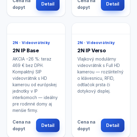
Cena na
Cena na
Detail
Detail
dopyt
dopyt
2N · Videovrátniky
2N · Videovrátniky
2N IP Base
2N IP Verso
AKCIA −26 %: teraz
Vlajkový modulárny
469 € bez DPH.
videovrátnik s Full HD
Kompaktný SIP
kamerou — rozšíriteľný
videovrátnik s HD
o klávesnicu, RFID,
kamerou od európskej
odtlačok prsta či
jednotky v IP
dotykový displej.
interkomoch — ideálny
pre rodinné domy aj
menšie firmy.
Cena na
Cena na
Detail
Detail
dopyt
dopyt