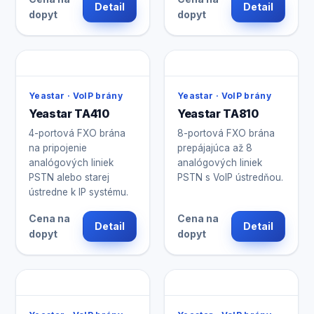
Detail
Detail
dopyt
dopyt
Yeastar · VoIP brány
Yeastar · VoIP brány
Yeastar TA410
Yeastar TA810
4-portová FXO brána
8-portová FXO brána
na pripojenie
prepájajúca až 8
analógových liniek
analógových liniek
PSTN alebo starej
PSTN s VoIP ústredňou.
ústredne k IP systému.
Cena na
Cena na
Detail
Detail
dopyt
dopyt