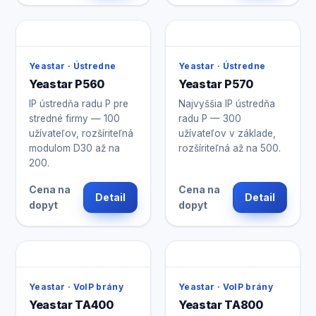
Yeastar · Ústredne
Yeastar · Ústredne
Yeastar P560
Yeastar P570
IP ústredňa radu P pre
Najvyššia IP ústredňa
stredné firmy — 100
radu P — 300
užívateľov, rozšíriteľná
užívateľov v základe,
modulom D30 až na
rozšíriteľná až na 500.
200.
Cena na
Cena na
Detail
Detail
dopyt
dopyt
Yeastar · VoIP brány
Yeastar · VoIP brány
Yeastar TA400
Yeastar TA800