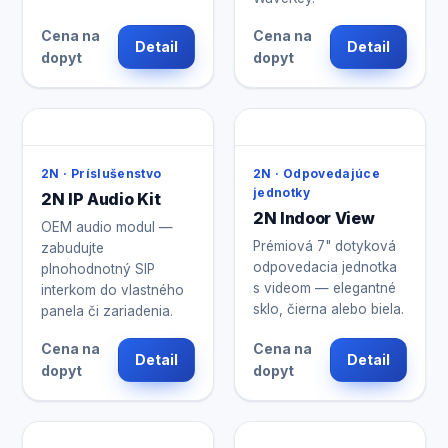
Cena na
Cena na
Detail
Detail
dopyt
dopyt
2N · Príslušenstvo
2N · Odpovedajúce
jednotky
2N IP Audio Kit
2N Indoor View
OEM audio modul —
Prémiová 7" dotyková
zabudujte
odpovedacia jednotka
plnohodnotný SIP
s videom — elegantné
interkom do vlastného
sklo, čierna alebo biela.
panela či zariadenia.
Cena na
Cena na
Detail
Detail
dopyt
dopyt