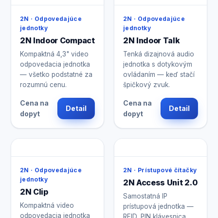
2N · Odpovedajúce
2N · Odpovedajúce
jednotky
jednotky
2N Indoor Compact
2N Indoor Talk
Kompaktná 4,3" video
Tenká dizajnová audio
odpovedacia jednotka
jednotka s dotykovým
— všetko podstatné za
ovládaním — keď stačí
rozumnú cenu.
špičkový zvuk.
Cena na
Cena na
Detail
Detail
dopyt
dopyt
2N · Odpovedajúce
2N · Prístupové čítačky
jednotky
2N Access Unit 2.0
2N Clip
Samostatná IP
Kompaktná video
prístupová jednotka —
odpovedacia jednotka
RFID, PIN klávesnica