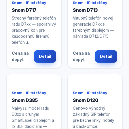
Snom · IP telefóny
Snom · IP telefóny
Snom D717
Snom D713
Stredný farebný telefón
Vstupný telefón novej
radu D7xx — spoľahlivý
generácie D7xx s
pracovný kôň pre
farebným displejom —
každodennú firemnú
náhrada D712/D715.
telefóniu.
Cena na
Cena na
Detail
Detail
dopyt
dopyt
Snom · IP telefóny
Snom · IP telefóny
Snom D385
Snom D120
Najvyšší model radu
Cenovo výhodný
D3xx s druhým
základný SIP telefón
SmartLabel displejom a
pre bežné linky, hotely
12 BLF tlačidlami —
a back-office.