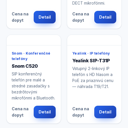
DECT mikrofónmi.
Cena na
Cena na
Detail
Detail
dopyt
dopyt
Snom · Konferenčné
Yealink · IP telefóny
telefóny
Yealink SIP-T31P
Snom C520
Vstupný 2-linkový IP
SIP konferenčný
telefón s HD hlasom a
telefón pre malé a
PoE za priaznivú cenu
stredné zasadačky s
— náhrada T19/T21.
bezdrôtovými
mikrofónmi a Bluetooth.
Cena na
Cena na
Detail
Detail
dopyt
dopyt