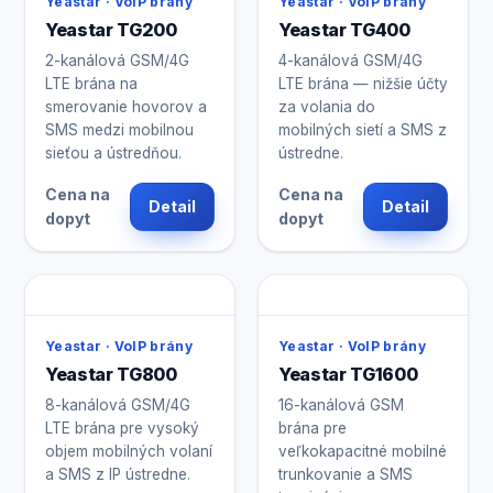
Yeastar · VoIP brány
Yeastar · VoIP brány
Yeastar TG200
Yeastar TG400
2-kanálová GSM/4G
4-kanálová GSM/4G
LTE brána na
LTE brána — nižšie účty
smerovanie hovorov a
za volania do
SMS medzi mobilnou
mobilných sietí a SMS z
sieťou a ústredňou.
ústredne.
Cena na
Cena na
Detail
Detail
dopyt
dopyt
Yeastar · VoIP brány
Yeastar · VoIP brány
Yeastar TG800
Yeastar TG1600
8-kanálová GSM/4G
16-kanálová GSM
LTE brána pre vysoký
brána pre
objem mobilných volaní
veľkokapacitné mobilné
a SMS z IP ústredne.
trunkovanie a SMS