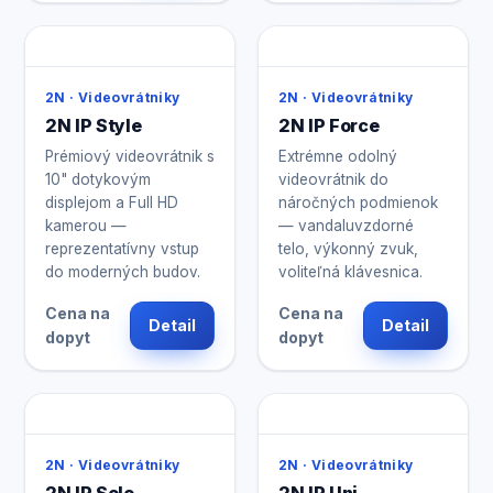
2N · Videovrátniky
2N · Videovrátniky
2N IP Style
2N IP Force
Prémiový videovrátnik s
Extrémne odolný
10" dotykovým
videovrátnik do
displejom a Full HD
náročných podmienok
kamerou —
— vandaluvzdorné
reprezentatívny vstup
telo, výkonný zvuk,
do moderných budov.
voliteľná klávesnica.
Cena na
Cena na
Detail
Detail
dopyt
dopyt
2N · Videovrátniky
2N · Videovrátniky