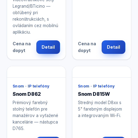
Legrand/BTicino —
obľúbený pri
rekonštrukciách, s
ovládaním cez mobilnú
aplikáciu.
Cena na
Cena na
Detail
Detail
dopyt
dopyt
Snom · IP telefóny
Snom · IP telefóny
Snom D862
Snom D815W
Prémiový farebný
Stredný model D8xx s
stolný telefón pre
5" farebným displejom
manažérov a vyťažené
a integrovaným Wi-Fi.
kancelárie — nástupca
D765.