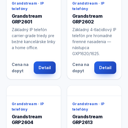
Grandstream · IP
Grandstream · IP
telefóny
telefóny
Grandstream
Grandstream
GRP2601
GRP2602
Základný IP telefón
Základný 4-tlačidlový IP
carrier-grade triedy pre
telefón pre hromadné
bežné kancelárske linky
firemné nasadenia —
a home office.
nástupca
GXP1620/1625.
Cena na
Cena na
Detail
Detail
dopyt
dopyt
Grandstream · IP
Grandstream · IP
telefóny
telefóny
Grandstream
Grandstream
GRP2604
GRP2613