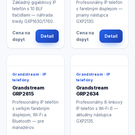
Základný gigabitový IP
Profesionálny IP telefón
telefón s 10 BLF
s farebným displejom —
tlačidlami — náhrada
priamy nástupca
triedy GXP1630/1760.
GXP2130.
Cena na
Cena na
Detail
Detail
dopyt
dopyt
Grandstream · IP
Grandstream · IP
telefóny
telefóny
Grandstream
Grandstream
GRP2615
GRP2634
Profesionálny IP telefón
Profesionálny 8-linkový
s veľkým farebným
IP telefón s Wi-Fi 6 —
displejom, Wi-Fi a
aktuálny nástupca
Bluetooth — pre
GXP2135.
manažérov.