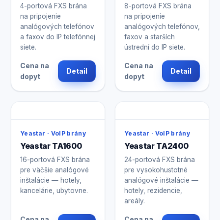
4-portová FXS brána
8-portová FXS brána
na pripojenie
na pripojenie
analógových telefónov
analógových telefónov,
a faxov do IP telefónnej
faxov a starších
siete.
ústrední do IP siete.
Cena na
Cena na
Detail
Detail
dopyt
dopyt
Yeastar · VoIP brány
Yeastar · VoIP brány
Yeastar TA1600
Yeastar TA2400
16-portová FXS brána
24-portová FXS brána
pre väčšie analógové
pre vysokohustotné
inštalácie — hotely,
analógové inštalácie —
kancelárie, ubytovne.
hotely, rezidencie,
areály.
Cena na
Cena na