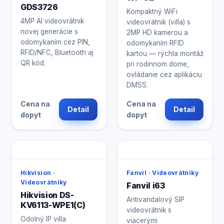
GDS3726
Kompaktný WiFi
4MP AI videovrátnik
videovrátnik (villa) s
novej generácie s
2MP HD kamerou a
odomykaním cez PIN,
odomykaním RFID
RFID/NFC, Bluetooth aj
kartou — rýchla montáž
QR kód.
pri rodinnom dome,
ovládanie cez aplikáciu
DMSS.
Cena na
Cena na
Detail
Detail
dopyt
dopyt
Hikvision ·
Fanvil · Videovrátniky
Videovrátniky
Fanvil i63
Hikvision DS-
Antivandalový SIP
KV6113-WPE1(C)
videovrátnik s
Odolný IP villa
viacerými