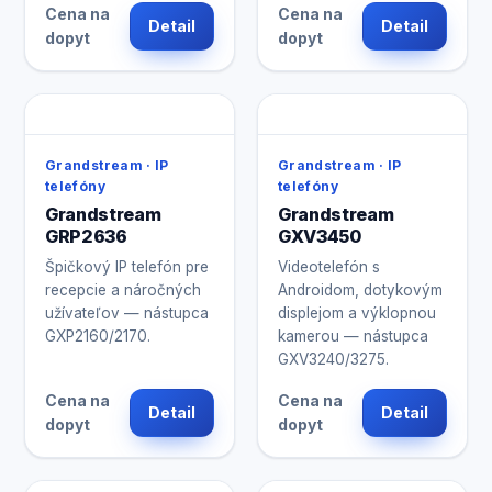
Cena na
Cena na
Detail
Detail
dopyt
dopyt
Grandstream · IP
Grandstream · IP
telefóny
telefóny
Grandstream
Grandstream
GRP2636
GXV3450
Špičkový IP telefón pre
Videotelefón s
recepcie a náročných
Androidom, dotykovým
užívateľov — nástupca
displejom a výklopnou
GXP2160/2170.
kamerou — nástupca
GXV3240/3275.
Cena na
Cena na
Detail
Detail
dopyt
dopyt