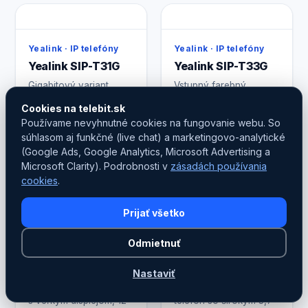
Yealink · IP telefóny
Yealink · IP telefóny
Yealink SIP-T31G
Yealink SIP-T33G
Gigabitový variant
Vstupný farebný
vstupného radu T31 —
gigabitový IP telefón so
Cookies na telebit.sk
2-linkový IP telefón pre
4 linkami — ideálny
Používame nevyhnutné cookies na fungovanie webu. So
úsporné kancelárie.
štandard na každý stôl.
súhlasom aj funkčné (live chat) a marketingovo-analytické
(Google Ads, Google Analytics, Microsoft Advertising a
Cena na
Cena na
Detail
Detail
Microsoft Clarity). Podrobnosti v
zásadách používania
dopyt
dopyt
cookies
.
Prijať všetko
Odmietnuť
Yealink · IP telefóny
Yealink · IP telefóny
Yealink SIP-T42U
Yealink SIP-T43U
Nastaviť
Stredný firemný telefón
Osvedčený pracovný
s veľkým displejom, 12
telefón so širokým 3,7"