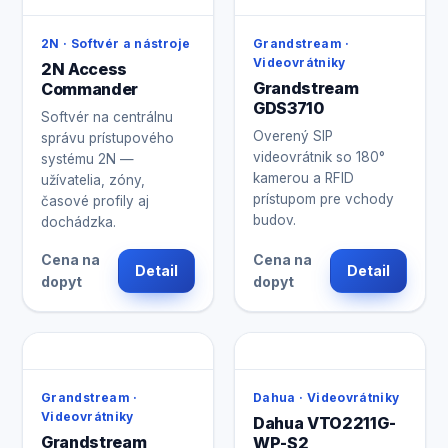
2N · Softvér a nástroje
Grandstream ·
Videovrátniky
2N Access
Grandstream
Commander
GDS3710
Softvér na centrálnu
Overený SIP
správu prístupového
videovrátnik so 180°
systému 2N —
kamerou a RFID
užívatelia, zóny,
prístupom pre vchody
časové profily aj
budov.
dochádzka.
Cena na
Cena na
Detail
Detail
dopyt
dopyt
Grandstream ·
Dahua · Videovrátniky
Videovrátniky
Dahua VTO2211G-
Grandstream
WP-S2