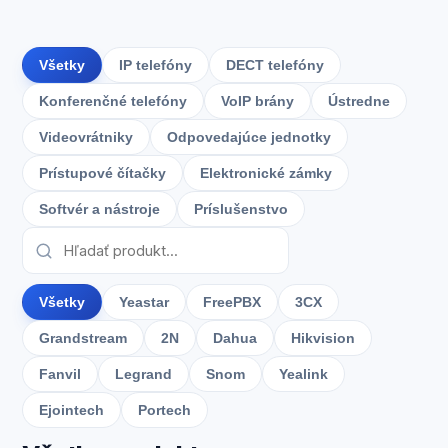
Všetky
IP telefóny
DECT telefóny
Konferenčné telefóny
VoIP brány
Ústredne
Videovrátniky
Odpovedajúce jednotky
Prístupové čítačky
Elektronické zámky
Softvér a nástroje
Príslušenstvo
Všetky
Yeastar
FreePBX
3CX
Grandstream
2N
Dahua
Hikvision
Fanvil
Legrand
Snom
Yealink
Ejointech
Portech