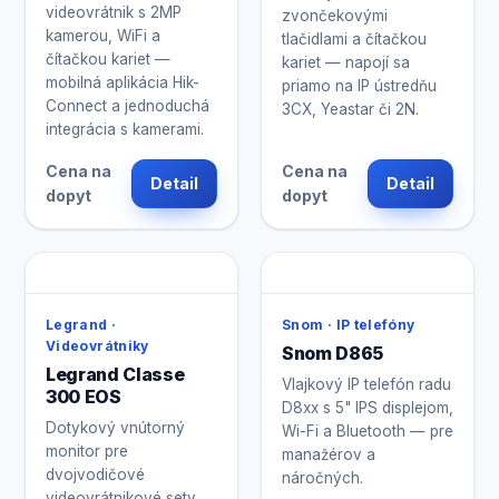
videovrátnik s 2MP
zvončekovými
kamerou, WiFi a
tlačidlami a čítačkou
čítačkou kariet —
kariet — napojí sa
mobilná aplikácia Hik-
priamo na IP ústredňu
Connect a jednoduchá
3CX, Yeastar či 2N.
integrácia s kamerami.
Cena na
Cena na
Detail
Detail
dopyt
dopyt
Legrand ·
Snom · IP telefóny
Videovrátniky
Snom D865
Legrand Classe
Vlajkový IP telefón radu
300 EOS
D8xx s 5" IPS displejom,
Dotykový vnútorný
Wi-Fi a Bluetooth — pre
monitor pre
manažérov a
dvojvodičové
náročných.
videovrátnikové sety