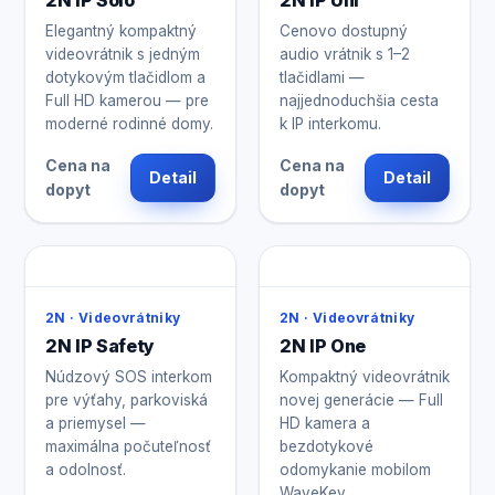
2N IP Solo
2N IP Uni
Elegantný kompaktný
Cenovo dostupný
videovrátnik s jedným
audio vrátnik s 1–2
dotykovým tlačidlom a
tlačidlami —
Full HD kamerou — pre
najjednoduchšia cesta
moderné rodinné domy.
k IP interkomu.
Cena na
Cena na
Detail
Detail
dopyt
dopyt
2N · Videovrátniky
2N · Videovrátniky
2N IP Safety
2N IP One
Núdzový SOS interkom
Kompaktný videovrátnik
pre výťahy, parkoviská
novej generácie — Full
a priemysel —
HD kamera a
maximálna počuteľnosť
bezdotykové
a odolnosť.
odomykanie mobilom
WaveKey.