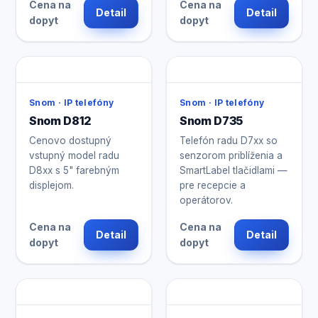
Cena na
Cena na
Detail
Detail
dopyt
dopyt
Snom · IP telefóny
Snom · IP telefóny
Snom D812
Snom D735
Cenovo dostupný
Telefón radu D7xx so
vstupný model radu
senzorom priblíženia a
D8xx s 5" farebným
SmartLabel tlačidlami —
displejom.
pre recepcie a
operátorov.
Cena na
Cena na
Detail
Detail
dopyt
dopyt