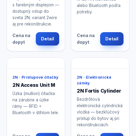
s farebným displejom —
alebo Bluetooth podľa
dostupný vstup do
potreby.
sveta 2N; variant 2wire
aj pre rekonštrukcie.
Cena na
Cena na
Detail
Detail
dopyt
dopyt
2N · Prístupové čítačky
2N · Elektronické
zámky
2N Access Unit M
2N Fortis Cylinder
Úzka (mullion) čítačka
Bezdrôtová
na zárubne a úzke
elektronická cylindrická
rámy — RFID +
vložka — bezkľúčový
Bluetooth v štíhlom tele.
prístup do bytov aj pri
rekonštrukciách.