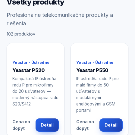
Všetky produkty
Profesionálne telekomunikačné produkty a
riešenia
102 produktov
Yeastar · Ústredne
Yeastar · Ústredne
Yeastar P520
Yeastar P550
Kompaktná IP ústredňa
IP ústredňa radu P pre
radu P pre mikrofirmy
malé firmy do 50
do 20 užívateľov —
užívateľov s
moderný nástupca radu
modulárnymi
S20/S412.
analógovými a GSM
portami.
Cena na
Cena na
Detail
Detail
dopyt
dopyt