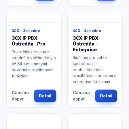
3CX · Ústredne
3CX · Ústredne
3CX IP PBX
3CX IP PBX
Ústredňa - Pro
Ústredňa -
Enterprise
Pokročilá verzia pre
Riešenie pre veľké
stredné a väčšie firmy s
spoločnosti s
až 64 simultánnymi
neobmedzenými
hovormi a rozšírenými
simultánnymi hovormi a
funkciami.
enterprise funkciami.
Cena na
Cena na
Detail
Detail
dopyt
dopyt