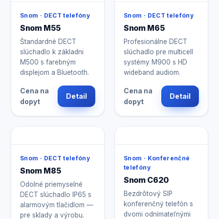
Snom · DECT telefóny
Snom · DECT telefóny
Snom M55
Snom M65
Štandardné DECT
Profesionálne DECT
slúchadlo k základni
slúchadlo pre multicell
M500 s farebným
systémy M900 s HD
displejom a Bluetooth.
wideband audiom.
Cena na
Cena na
Detail
Detail
dopyt
dopyt
Snom · DECT telefóny
Snom · Konferenčné
telefóny
Snom M85
Snom C620
Odolné priemyselné
Bezdrôtový SIP
DECT slúchadlo IP65 s
konferenčný telefón s
alarmovým tlačidlom —
dvomi odnímateľnými
pre sklady a výrobu.