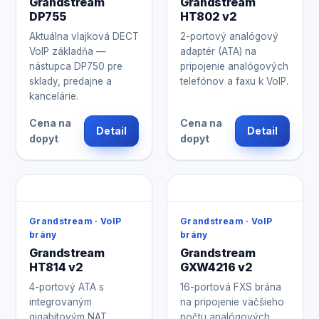
Grandstream
Grandstream
DP755
HT802 v2
Aktuálna vlajková DECT
2-portový analógový
VoIP základňa —
adaptér (ATA) na
nástupca DP750 pre
pripojenie analógových
sklady, predajne a
telefónov a faxu k VoIP.
kancelárie.
Cena na
Cena na
Detail
Detail
dopyt
dopyt
Grandstream · VoIP
Grandstream · VoIP
brány
brány
Grandstream
Grandstream
HT814 v2
GXW4216 v2
4-portový ATA s
16-portová FXS brána
integrovaným
na pripojenie väčšieho
gigabitovým NAT
počtu analógových