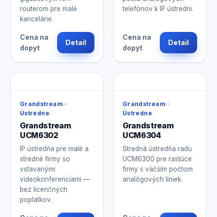
routerom pre malé
telefónov k IP ústredni.
kancelárie.
Cena na
Cena na
Detail
Detail
dopyt
dopyt
Grandstream ·
Grandstream ·
Ústredne
Ústredne
Grandstream
Grandstream
UCM6302
UCM6304
IP ústredňa pre malé a
Stredná ústredňa radu
stredné firmy so
UCM6300 pre rastúce
vstavanými
firmy s väčším počtom
videokonferenciami —
analógových liniek.
bez licenčných
poplatkov.